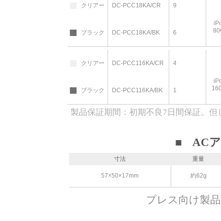
■
クリアー
DC-PCC18KA/CR
9
iP
■
8
ブラック
DC-PCC18KA/BK
6
■
クリアー
DC-PCC116KA/CR
4
iP
■
16
ブラック
DC-PCC116KA/BK
1
製品保証期間：初期不良7日間保証。但しAC
■ AC
寸法
重量
57×50×17mm
約62g
プレス向け製