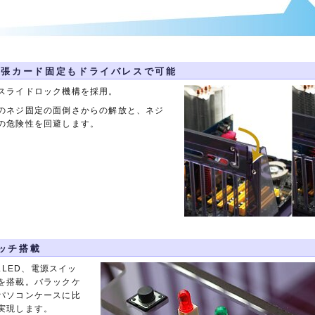
の拡張カード固定もドライバレスで可能
スライドロック機構を採用。
のネジ固定の面倒さからの解放と、ネジ
の危険性を回避します。
ッチ搭載
セスLED、電源スイッ
を搭載。バラックケ
パソコンケースに比
実現します。