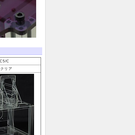
C5/C
イクリア