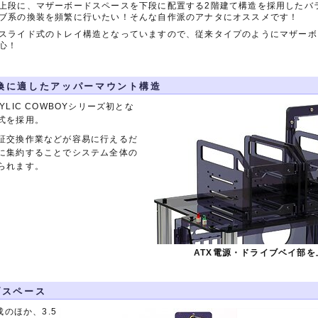
上段に、マザーボードスペースを下段に配置する2階建て構造を採用したバ
ブ系の換装を頻繁に行いたい！そんな自作派のアナタにオススメです！
スライド式のトレイ構造となっていますので、従来タイプのようにマザーボ
心！
換に適したアッパーマウント構造
LIC COWBOYシリーズ初とな
式を採用。
証交換作業などが容易に行えるだ
に集約することでシステム全体の
られます。
ATX電源・ドライブベイ部
ブスペース
成のほか、3.5