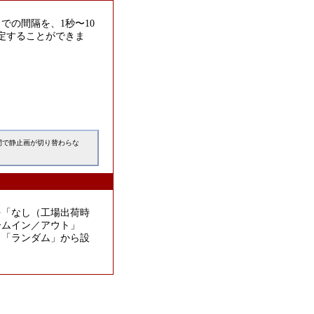
での間隔を、1秒〜10
定することができま
間で静止画が切り替わらな
を「なし（工場出荷時
ームイン／アウト」
」「ランダム」から設