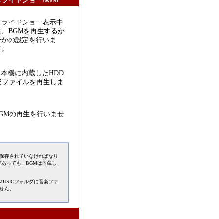
スライドショーBGM
スライドショー表示中
に、BGMを再生するか
否かの設定を行いま
す。
本機に内蔵したHDD
音楽ファイルを再生しま
GMの再生を行いませ
に保存されていなければなり
あっても、BGMは内蔵し
MUSICフォルダに音楽ファ
せん。