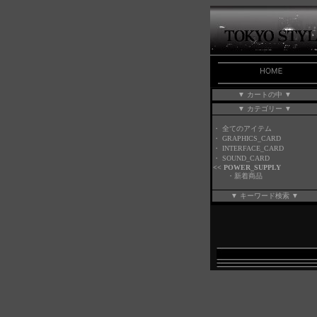
▼ カートの中 ▼
▼ カテゴリー ▼
・
全てのアイテム
・
GRAPHICS_CARD
・
INTERFACE_CARD
・
SOUND_CARD
<<
POWER_SUPPLY
・
新着商品
▼ キーワード検索 ▼