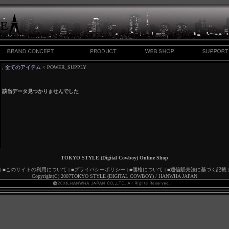
,
全てのアイテム
< POWER_SUPPLY
該当データ見つかりませんでした
TOKYO STYLE (Digital Cowboy) Online Shop
|
■このサイトの利用について
|
■プライバシーポリシー
|
■価格について
|
■通信販売法に基づく記載
|
Copyright(C
) 2007TOKYO STYLE (DIGITAL COWBOY) / HANWHA JAPAN