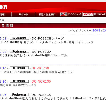
情報
バックナンバー
2008
/
2
2.08
-
- DC-PCS2CBシリーズ
 iPod shuffleを傷から守るメタルジャケット全5色をラインナップ
2.08
-
- DC-PCS2UA
に便利な第2世代 iPod shuffle用USBケーブル
1.10
-
-
DC-NCR30
ェア補正130万画素/CMOS30万画素 赤外線WEBカメラ
1.10
-
-
DC-NCR130
30万画素 赤外線WEBカメラ
1.06
-
- DC-PCS2CA
iPod shuffleを選んだあとはこのセットで決まり！！iPod shuffle 第2