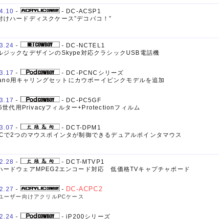
4.10
-
- DC-ACSP1
付けハードディスクケース”デコバコ！”
3.24
-
- DC-NCTEL1
ルジックなデザインのSkype対応クラシックUSB電話機
3.17
-
- DC-PCNCシリーズ
d nano用キャリングセットにカウボーイピンクモデルを追加
3.17
-
- DC-PC5GF
第5世代用Privacyフィルター+Protectionフィルム
3.07
-
- DCT-DPM1
PCで2つのマウスポインタが制御できるデュアルポインタマウス
2.28
-
- DCT-MTVP1
ハードウェアMPEG2エンコード対応 低価格TVキャプチャボード
2.27
-
-
DC-ACPC2
ユーザー向けアクリルPCケース
2.24
-
- iP200シリーズ