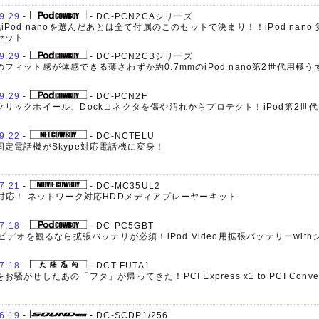
9.29
-
- DC-PCN2CAシリーズ
iPod nanoを選んだあとは全て付属のこのセットで決まり！！iPod nano
セット
9.29
-
- DC-PCN2CBシリーズ
のフィット感が体感できる薄さわずか約0.7mmのiPod nano第2世代用極
9.29
-
- DC-PCN2F
クリックホイール、Dockコネクタを傷や汚れからプロテクト！iPod第2世
9.22
-
- DC-NCTELU
固定電話機がSkype対応電話機に変身！
7.21
-
- DC-MC35UL2
9対応！ ネットワーク対応HDDメディアプレーヤーキット
7.18
-
- DC-PC5GBT
でビデオを観るなら拡張バッテリが必須！iPod Video用拡張バッテリーwit
7.18
-
- DCT-FUTA1
お騒がせしたあの「フタ」が帰ってきた！PCI Express x1 to PCI Conver
6.19
-
- DC-SCDP1/256