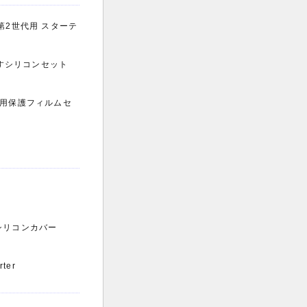
 第2世代用 スターテ
うすシリコンセット
代用保護フィルムセ
hシリコンカバー
ter