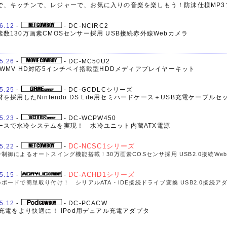
で、キッチンで、レジャーで、お気に入りの音楽を楽しもう！防沫仕様MP3
6.12
-
- DC-NCIRC2
素数130万画素CMOSセンサー採用 USB接続赤外線Webカメラ
5.26
-
- DC-MC50U2
9/WMV HD対応5インチベイ搭載型HDDメディアプレイヤーキット
5.25
-
- DC-GCDLCシリーズ
材を採用したNintendo DS Lite用セミハードケース＋USB充電ケーブルセ
5.23
-
- DC-WCPW450
ースで水冷システムを実現！ 水冷ユニット内蔵ATX電源
5.22
-
-
DC-NCSC1シリーズ
制御によるオートスイング機能搭載！30万画素COSセンサ採用 USB2.0接続We
5.15
-
-
DC-ACHD1シリーズ
ボードで簡単取り付け！ シリアルATA・IDE接続ドライブ変換 USB2.0接続ア
5.12
-
- DC-PCACW
の充電をより快適に！ iPod用デュアル充電アダプタ