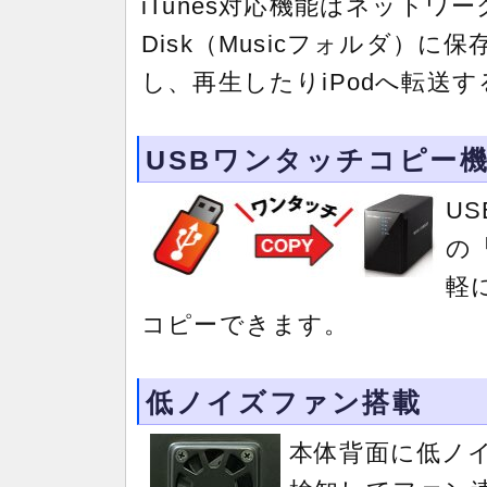
iTunes対応機能はネットワーク
Disk（Musicフォルダ）
し、再生したりiPodへ転送
USBワンタッチコピー
U
の
軽
コピーできます。
低ノイズファン搭載
本体背面に低ノ